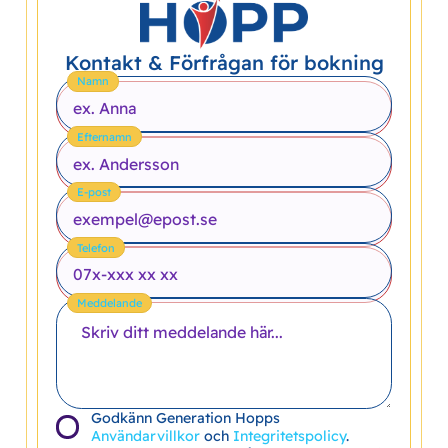
Kontakt & Förfrågan för bokning
Namn
Efternamn
E-post
Telefon
Meddelande
Godkänn Generation Hopps
Användarvillkor
och
Integritetspolicy
.